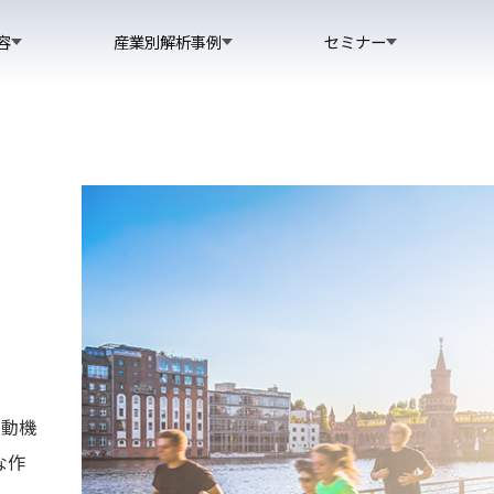
容
産業別解析事例
セミナー
運動機
な作