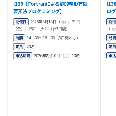
I139【Fortranによる静的線形有限
I1
要素法プログラミング】
ログ
2026年8月18日（火）、21日
開催日
開催
（金）、25日（火）（計3日間）
（火
14：00～16：00（3日間とも）
時間
時間
20名
定員
定員
2026年8月10日（月）10時
申込期限
申込