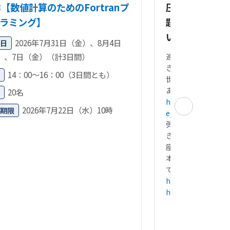
38【数値計算のためのFortranプ
圧縮を受ける
ラミング】
題が、3月4日
いて紹介され
2026年7月31日（金）、8月4日
日
）、7日（金）（計3日間）
連続して発生する
きわめて先駆的な
14：00～16：00（3日間とも）
世界の何だコレ!?
あの凸凹模様って
20名
https://www.fujit
2026年7月22日（水）10時
期限
e/archive/202603
弾性薄肉円筒では
き金にして、波数
座屈が発生します。
本放送では、コー
て、この現象が取
https://youtu.be
https://youtu.be